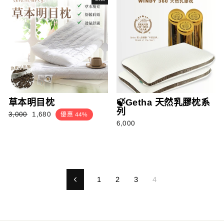
格
格
草本明目枕
🍃Getha 天然乳膠枕系
列
正
銷
3,000
1,680
優惠 44%
6,000
常
售
價
價
格
格
1
2
3
4
以
前
的