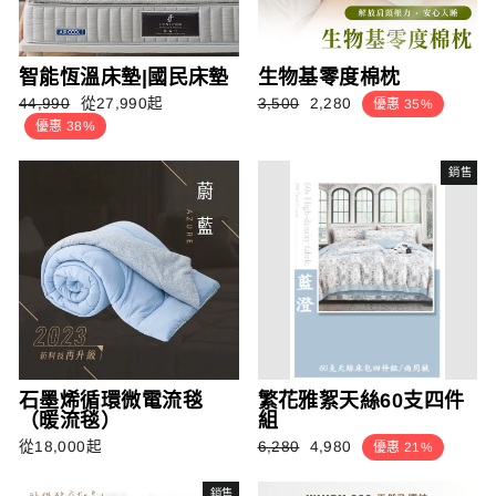
智能恆溫床墊|國民床墊
生物基零度棉枕
正
銷
正
銷
44,990
從27,990起
3,500
2,280
優惠 35%
常
售
常
售
優惠 38%
價
價
價
價
格
格
格
格
銷售
石墨烯循環微電流毯
繁花雅絮天絲60支四件
（暖流毯）
組
正
銷
從18,000起
6,280
4,980
優惠 21%
常
售
價
價
銷售