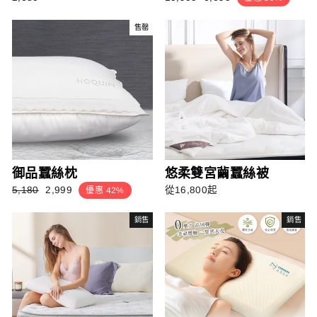
常
售
價
價
售罄
格
格
御品蠶絲枕
悠柔雙宮繭蠶絲被
正
銷
5,180
2,999
從16,800起
優惠 42%
常
售
價
價
銷售
銷售
格
格