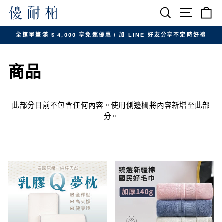
跳
搜尋
網站導航
購
至
內
全館單筆滿 $ 4,000 享免運優惠 / 加 LINE 好友分享不定時好禮
容
暫
停
商品
投
影
片
放
此部分目前不包含任何內容。使用側邊欄將內容新增至此部
映
分。