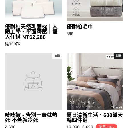
優耐柏天然乳膠枕｜人
優耐柏毛巾
體工學・平面釋壓｜雙
899
入任搭 NT$2,280
從990起
售罄
銷售
吱吱被 - 告別一蓋就熱
夏日清新生活．600織天
死 不蓋就冷死
絲四件組
正
銷
2,680
10,900
6,690
優惠 39%