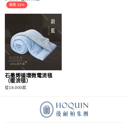
常
售
優惠 33%
價
價
格
格
石墨烯循環微電流毯
（暖流毯）
從18,000起