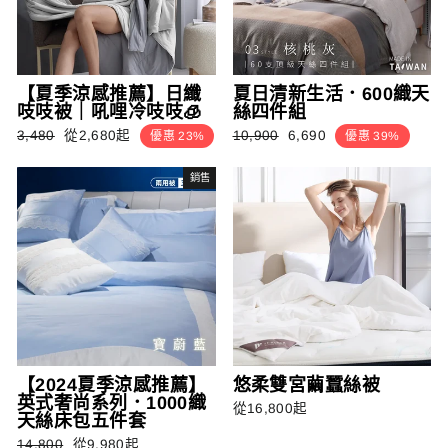
【夏季涼感推薦】日纖
夏日清新生活．600織天
吱吱被｜吼哩冷吱吱🧊
絲四件組
正
銷
正
銷
3,480
從2,680起
10,900
6,690
優惠 23%
優惠 39%
常
售
常
售
價
價
價
價
銷售
格
格
格
格
【2024夏季涼感推薦】
悠柔雙宮繭蠶絲被
英式奢尚系列．1000織
從16,800起
天絲床包五件套
正
銷
14,800
從9,980起