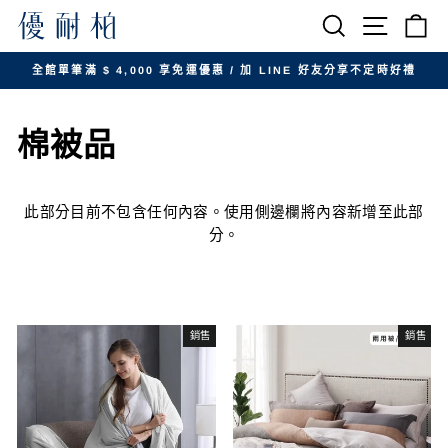
跳
搜尋
網站導航
購
至
內
全館單筆滿 $ 4,000 享免運優惠 / 加 LINE 好友分享不定時好禮
容
暫
停
棉被品
投
影
片
放
此部分目前不包含任何內容。使用側邊欄將內容新增至此部
映
分。
銷售
銷售