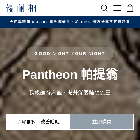
跳
搜尋
網站導航
購
至
內
全館單筆滿 $ 4,000 享免運優惠 / 加 LINE 好友分享不定時好禮
容
暫
停
投
影
GOOD NIGHT YOUR NIGHT
片
放
Pantheon 帕提翁
映
頂級護脊床墊，提升深度睡眠質量
了解更多｜改善睡眠
立即購買