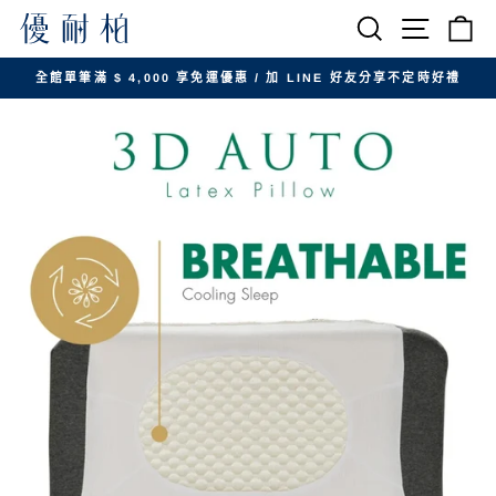
跳
搜尋
網站導航
購
至
內
全館單筆滿 $ 4,000 享免運優惠 / 加 LINE 好友分享不定時好禮
容
暫
停
投
影
片
放
映